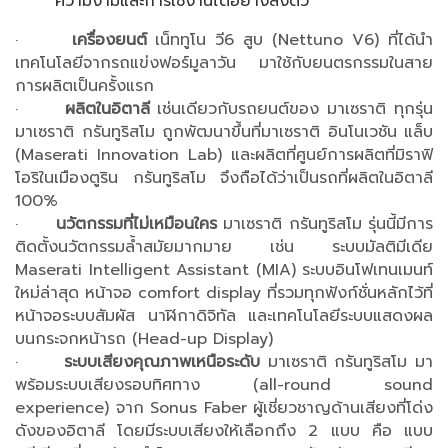
ความงามและการใช้งานได้อย่างลงตัว
·
เครื่องยนต์
เน็ททูโน วี6 สูบ (Nettuno V6) ที่ได้นำ
เทคโนโลยีจากรถแข่งฟอร์มูลาวัน มาใช้กับยนตรกรรมในสาย
การผลิตเป็นครั้งแรก
·
ผลิตในอิตาลี
เช่นเดียวกับรถยนต์ของ มาเซราติ ทุกรุ่น
มาเซราติ กรันทูริสโม ถูกพัฒนาขึ้นที่มาเซราติ อินโนเวชัน แล็บ
(Maserati Innovation Lab) และผลิตที่ศูนย์การผลิตที่มิราฟิ
โอริในเมืองตูริน กรันทูริสโม จึงถือได้ว่าเป็นรถที่ผลิตในอิตาลี
100%
·
นวัตกรรมที่ไม่เหมือนใคร
มาเซราติ กรันทูริสโม รุ่นนี้มีการ
ติดตั้งนวัตกรรมล้ำสมัยมากมาย เช่น ระบบมัลติมีเดีย
Maserati Intelligent Assistant (MIA) ระบบอินโฟเทนเมนท์
ใหม่ล่าสุด หน้าจอ comfort display ที่รวมทุกฟังก์ชั่นหลักไว้ที่
หน้าจอระบบสัมผัส นาฬิกาดิจิทัล และเทคโนโลยีระบบแสดงผล
บนกระจกหน้ารถ (Head-up Display)
·
ระบบเสียงคุณภาพเหนือระดับ
มาเซราติ กรันทูริสโม มา
พร้อมระบบเสียงรอบทิศทาง (all-round sound
experience) จาก Sonus Faber ผู้เชี่ยวชาญด้านเสียงที่โด่ง
ดังของอิตาลี โดยมีระบบเสียงให้เลือกถึง 2 แบบ คือ แบบ