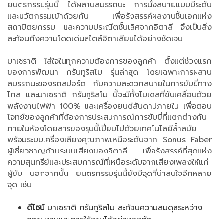
ยนตรกรรมรุ่นนี้ ได้ผสานสมรรถนะ การนั่งสบายแบบมีระดับ
และนวัตกรรมเข้าด้วยกัน เพื่อรังสรรค์ผลงานชิ้นเอกแห่ง
สถาปัตยกรรม และความประณีตชั้นเลิศจากอิตาลี จึงเป็นสิ่ง
สะท้อนถึงความโดดเด่นสไตล์อิตาเลียนได้อย่างชัดเจน
มาเซราติ ใส่ใจในทุกความต้องการของลูกค้า ตั้งแต่ช่วงแรก
ของการพัฒนา กรันทูริสโม รุ่นล่าสุด โดยเฉพาะการผสาน
สมรรถนะของรถสปอร์ต กับความสะดวกสบายในการขับขี่ทาง
ไกล และมาเซราติ กรันทูริสโม นี้จะมีทั้งโมเดลที่ขับเคลื่อนด้วย
พลังงานไฟฟ้า 100% และเครื่องยนต์สันดาปภายใน เพื่อตอบ
โจทย์ของลูกค้าที่ต้องการประสบการณ์การขับขี่ที่แตกต่างกัน
ภายในห้องโดยสารของรุ่นนี้เปี่ยมไปด้วยเทคโนโลยีล้ำสมัย
พร้อมระบบเครื่องเสียงคุณภาพเหนือระดับจาก Sonus Faber
ผู้เชี่ยวชาญด้านระบบเสียงของอิตาลี เพื่อรังสรรค์ที่สุดแห่ง
ความสุนทรีย์และประสบการณ์ที่เหนือระดับจากเสียงเพลงให้แก่
ผู้ขับ นอกจากนั้น ยนตรกรรมรุ่นนี้ยังมีจุดที่น่าสนใจอีกหลาย
จุด เช่น
ดีไซน์
มาเซราติ กรันทูริสโม สะท้อนความสมดุลระหว่าง