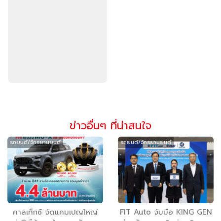
ข่าวอื่นๆ ที่น่าสนใจ
รถยนต์/จักรยานยนต์
รถยนต์/จักรยานยนต์
คาลเท็กซ์ จัดแคมเปญใหญ่
FIT Auto จับมือ KING GEN