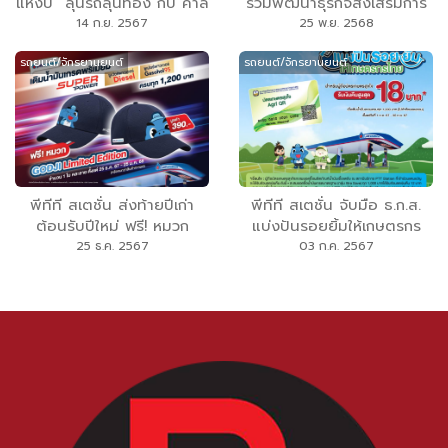
แห่งปี “ลุ้นรถลุ้นทอง กับ คาล
ร่วมพัฒนาธุรกิจส่งเสริมการ
เท็กซ์ รีวอร์ด” ยิ่งเติมมาก ยิ่ง
ใช้และให้บริการยานยนต์ไฟฟ้า
14 ก.ย. 2567
25 พ.ย. 2568
มีสิทธิ์มาก ลุ้นรางวัลใหญ่ส่ง
สร้างเครือข่าย EV Service
รถยนต์/จักรยานยนต์
รถยนต์/จักรยานยนต์
ท้ายปี รวมมูลค่ากว่า 4.4 ล้าน
Network มาตรฐานใหม่ของ
บาท
ไทย
พีทีที สเตชั่น ส่งท้ายปีเก่า
พีทีที สเตชั่น จับมือ ธ.ก.ส.
ต้อนรับปีใหม่ ฟรี! หมวก
แบ่งปันรอยยิ้มให้เกษตรกร
GODJI Limited Edition เมื่อ
ไทย มอบสิทธิพิเศษแก่ ผู้ถือ
25 ธ.ค. 2567
03 ก.ค. 2567
เติม น้ำมันเกรดพรีเมียม
บัตรเกษตรสุขใจ เติมน้ำมัน
Super Power ครบทุก 1200
ครบ 1000 บาท รับเงินคืน
บาท
สูงสุด 18 บาท