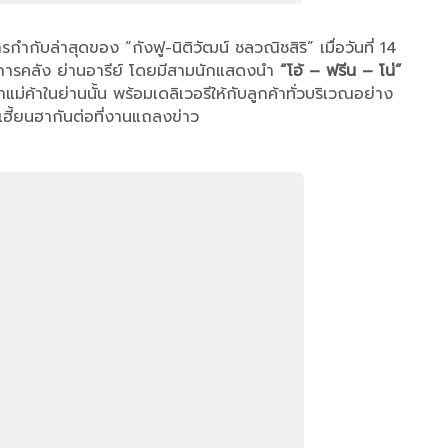
ำกับล่าสุดของ “กังฟู-นิติวัฒน์ ชลวณิชสิริ” เมื่อวันที่ 14
ารคลัง ย่านอารีย์ โดยมีสามนักแสดงนำ
“โอ้ – ฟรีน – โน่”
ม่ค้าในย่านนั้น พร้อมเดลิเวอรีให้กับลูกค้าทั่วบริเวณอย่าง
์เฮี้ยนฮากันต่อที่งานแถลงข่าว