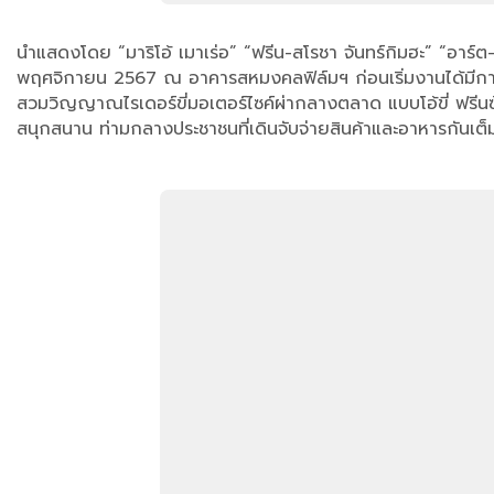
นำแสดงโดย “มาริโอ้ เมาเร่อ” “ฟรีน-สโรชา จันทร์กิมฮะ” “อาร์ต-มา
พฤศจิกายน 2567 ณ อาคารสหมงคลฟิล์มฯ ก่อนเริ่มงานได้มีก
สวมวิญญาณไรเดอร์ขี่มอเตอร์ไซค์ผ่ากลางตลาด แบบโอ้ขี่ ฟรีนซ้อน แ
สนุกสนาน ท่ามกลางประชาชนที่เดินจับจ่ายสินค้าและอาหารกันเต็มพื้