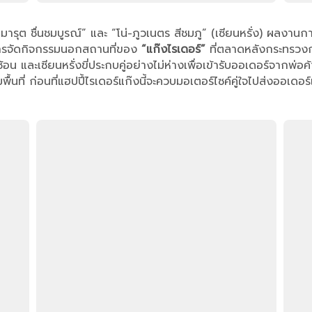
รุต ชื่นชมบูรณ์” และ “โน่-ภูวเนตร สีชมภู” (เซียนหรั่ง) ผลงานการก
ารจัดกิจกรรมนอกสถานที่ของ
“แก๊งไรเดอร์”
ที่ตลาดหลังกระทรวงก
ละเซียนหรั่งขี่ประกบคู่อย่างไม่ห่างเพื่อเข้ารับออเดอร์จากพ่อค้าแ
นที่ ก่อนที่แฮปปี้ไรเดอร์แก๊งนี้จะควบมอเตอร์ไซค์คู่ใจไปส่งออเดอร