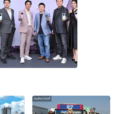
บันเทิง/วาไรตี้