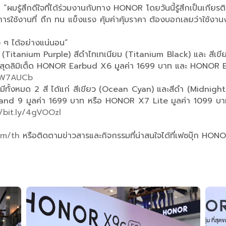
“ผมรู้สึกดีใจที่ได้ร่วมงานกับทาง HONOR โดยวันนี้รู้สึกเป็นเกียร
ใช้งานที่ ถึก ทน แข็งแรง คุ้มค่าคุ้มราคา ต้องบอกเลยว่าใช้งา
ง ๆ ได้อย่างแน่นอน”
ียม (Titanium Purple) สีดำไทเทเนียม (Titanium Black) และ สีเ
ถมสุดลิมิเต็ด HONOR Earbud X6 มูลค่า 1699 บาท และ HONOR 
/3W7AUCb
 มีทั้งหมด 2 สี ได้แก่ สีเขียว (Ocean Cyan) และสีดำ (Midnig
nd 9 มูลค่า 1699 บาท หรือ HONOR X7 Lite มูลค่า 1099 บาท โด
//bit.ly/4gVOOzl
om/th
หรือติดตามข่าวสารและกิจกรรมที่น่าสนใจได้ที่เฟซบุ๊ก HO