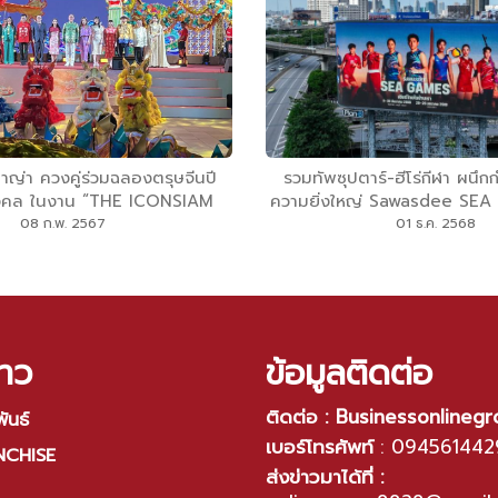
ญ่า ควงคู่ร่วมฉลองตรุษจีนปี
รวมทัพซุปตาร์-ฮีโร่กีฬา ผนึก
งคล ในงาน “THE ICONSIAM
ความยิ่งใหญ่ Sawasdee SE
PROSPERITY CHINESE NEW
ปลุกสปิริต “ชวนคนไทย เชียร์ค
08 ก.พ. 2567
01 ธ.ค. 2568
 พบประสบการณ์สุดมหัศจรรย์
ไทย”
ปปิ้ง - ท่องเที่ยว เสริมมงคลครบ
ท้องมังกรที่อุดมสมบูรณ์ที่สุดบน
แม่น้ำเจ้าพระยา
าว
ข้อมูลติดต่อ
ติดต่อ : Businessonlineg
ันธ์
เบอร์โทรศัพท์
:
094561442
NCHISE
ส่งข่าวมาได้ที่ :