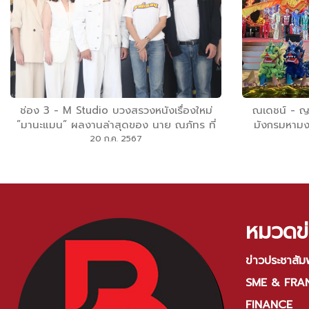
ช่อง 3 - M Studio บวงสรวงหนังเรื่องใหม่
ณเดชน์ - ญา
”มานะแมน” ผลงานล่าสุดของ นาย ณภัทร ที่
มังกรมหาม
พลิกบทบาทมาเล่นคอมเมดี้เต็มตัว
ETERNAL 
20 ก.ค. 2567
YEAR 2024”
สักการะ - ช้อ
ทุกมิติบนทำเล
หมวดข่
ข่าวประชาสัมพ
SME & FRA
FINANCE