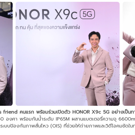
’s friend คนแรก
พร้อมร่วม
เปิดตัว HONOR X9c 5G อย่างเป็นทา
360 องศา พร้อมกันน้ำระดับ IP65M ผสานแบตเตอรี่ความจุ 66
ะบบป้องกันภาพสั่นไหว (OIS) ที่ช่วยให้ถ่ายภาพและวิดีโอคมชัด