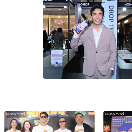
บันเทิง/วาไรตี้
บันเทิง/วาไรตี้