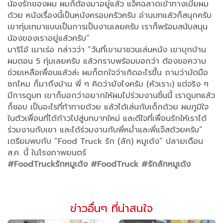
น้องรักของผม ผมก็ต้องมาอยู่แล้ว แจ็คฉลาดเข้าทางเมียผม
ด้วย หนังเรื่องนี้เป็นหนังครอบครัวครับ อ่านบทแล้วก็สนุกครับ
เขาทุ่มเทมาแบบเป็นการเป็นงานเลยครับ เราก็พร้อมสนับสนุน
น้องของเราอยู่แล้วครับ”
มาริโอ้ เมาเร่อ กล่าวว่า “วันที่เขามาชวนเล่นหนัง เขาบุกบ้าน
ผมตอน 5 ทุ่มเลยครับ แล้วกราบพร้อมบอกว่า ต้องขอความ
ช่วยเหลือเพื่อนแล้วล่ะ ผมก็ตกใจว่าเกิดอะไรขึ้น ถามว่ามัดมือ
ชกไหม ก็มาถึงบ้าน พี่ ๆ คิดว่ายังไงครับ (หัวเราะ) แต่จริง ๆ
มีการดูบท เขาก็บอกว่าอยากให้ผมไปร่วมงานชิ้นนี้ เราดูบทแล้ว
ก็ชอบ เป็นอะไรที่ท้าทายด้วย แล้วได้เล่นกับเด็กด้วย ผมภูมิใจ
ในตัวเพื่อนที่ได้ก้าวไปสู่บทบาทใหม่ และดีใจที่เพื่อนรักให้เราได้
ร่วมงานกับเขา และได้ร่วมงานกับพี่หม่ำและพี่แจ๊สด้วยครับ”
เตรียมพบกับ “Food Truck รัก (ลัก) หมูเด้ง” ปลายเดือน
ส.ค. นี้ ในโรงภาพยนตร์
#FoodTruckรักหมูเด้ง
#FoodTruck
#รักลักหมูเด้ง
ข่าวอื่นๆ ที่น่าสนใจ