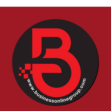
ณ สเฟียร์ แกลลอรี่ 1 ชั้น M
ศูนย์การค้าเอ็มสเฟียร์ รับชม
Live ทาง Ch3Thailand