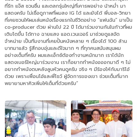
ที่รัก แจ๊ส ชวนชื่น และตลกรุ่นใหญ่ที่เคารพอย่าง น้าหม่ำ มา
แสดงครับ ไม่เชื่อดูภาพที่ผมลง IG ได้ และยังได้ พี่บอล-วิทยา
ที่เคยชวนให้ผมเล่นหนังเรื่องแรกในชีวิตอย่าง “แฟนฉัน” มาเป็น
co-producer ด้วย ผ่านไป 22 ปี ได้มาร่วมงานกันในก้าวที่ผม
เติบโตขึ้น ได้ทาง ฉายแสง แอด.เวนเจอร์ มาช่วยดูแลจัด
จำหน่าย เป็นทีมงานที่เคยปั้นหนังหลาย ๆ เรื่องได้ 100 ล้าน
บาทมาแล้ว รู้สึกอบอุ่นและดีใจมาก ๆ ที่ทุกคนสนับสนุนผม
อย่างเต็มที่ครับ ผมและเอ็กซ์ต้องทำงานหนักมาก เราได้นัก
แสดงเบอร์ใหญ่มาร่วมงาน เราก็อยากทำหนังอออกมาดี ๆ ไม่
อยากทำหนังตบหลังลูบหัวคนดูครับ จริง ๆ มีร้องไห้กับมาริโอ้
ด้วย เพราะเพื่อนโอ้และพี่โชว์ ผู้จัดการของเขา ช่วยเต็มที่มาก
พยายามหาคิวเพิ่มให้เต็มที่ด้วยครับ”