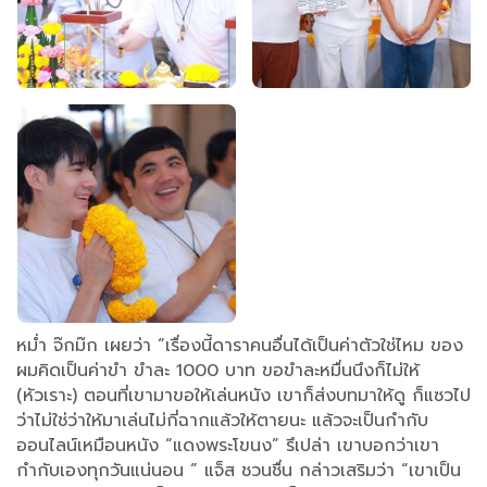
หม่ำ จ๊กม๊ก เผยว่า “เรื่องนี้ดาราคนอื่นได้เป็นค่าตัวใช่ไหม ของ
ผมคิดเป็นค่าขำ ขำละ 1000 บาท ขอขำละหมื่นนึงก็ไม่ให้
(หัวเราะ) ตอนที่เขามาขอให้เล่นหนัง เขาก็ส่งบทมาให้ดู ก็แซวไป
ว่าไม่ใช่ว่าให้มาเล่นไม่กี่ฉากแล้วให้ตายนะ แล้วจะเป็นกำกับ
ออนไลน์เหมือนหนัง “แดงพระโขนง” รึเปล่า เขาบอกว่าเขา
กำกับเองทุกวันแน่นอน ” แจ็ส ชวนชื่น กล่าวเสริมว่า “เขาเป็น