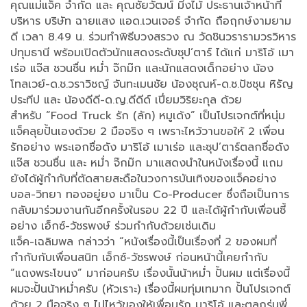
คุณแม่แจ็ค จำกัด และ คุณชัยวัฒน์ มิ่งไม้ ประธานเจ้าหน้าที่
บริหาร บริษัท ฉายแสง แอด.เวนเจอร์ จำกัด ถือฤกษ์งามยาม
ดี เวลา 8.49 น. ร่วมทำพิธีบวงสรวง ณ วัดชินวรารามวรวิหาร
ปทุมธานี พร้อมเปิดตัวนักแสดงระดับซุป’ตาร์ ได้แก่ มาริโอ้ เมา
เร่อ แจ๊ส ชวนชื่น หม่ำ จ๊กม๊ก และนักแสดงเด็กอย่าง น้อง
โทลเวย์-ด.ช.วราวิชญ์ จันทะเมนชัย น้องชุณห์-ด.ช.ปัชชุน หิรัญ
ประทีป และ น้องดีดี-ด.ญ.ดีดีด์ เปี่ยมวิริยะกุล ด้วย
สำหรับ “Food Truck รัก (ลัก) หมูเด้ง” เป็นโปรเจกต์ที่หนุ่ม
แจ็คลุยปั้นเองด้วย 2 มือจริง ๆ เพราะไหว้วานขอให้ 2 เพื่อน
รักอย่าง พระเอกชื่อดัง มาริโอ้ เมาเร่อ และซุป’ตาร์ตลกชื่อดัง
แจ๊ส ชวนชื่น และ หม่ำ จ๊กม๊ก มาแสดงนำในหนังเรื่องนี้ แถม
ยังได้ผู้กำกับที่ตัดสายสะดือในวงการบันเทิงของแจ็คอย่าง
บอล-วิทยา ทองอยู่ยง มาเป็น Co-Producer ซึ่งถือเป็นการ
กลับมาร่วมงานกันอีกครั้งในรอบ 22 ปี และได้ผู้กำกับเพื่อนซี้
อย่าง เอ็กซ์-วัชรพงษ์ ร่วมกำกับด้วยเช่นเดิม
แจ็ค-เฉลิมพล กล่าวว่า “หนังเรื่องนี้เป็นเรื่องที่ 2 ของผมที่
กำกับกับเพื่อนสนิท เอ็กซ์-วัชรพงษ์ ก่อนหน้านี้เคยกำกับ
“แดงพระโขนง” มาก่อนครับ เรื่องนั้นน้าหม่ำ ปั้นผม แต่เรื่องนี้
ผมจะปั้นน้าหม่ำครับ (หัวเราะ) เรื่องนี้ผมทุ่มเทมาก ปั้นโปรเจกต์
ด้วย 2 มือจริง ๆ ไปไหว้ของให้เพื่อนรัก มาริโอ้ และตลกรุ่นพี่