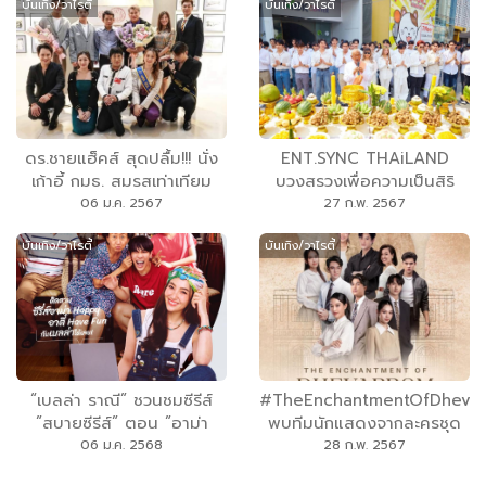
บันเทิง/วาไรตี้
บันเทิง/วาไรตี้
ดร.ชายแฮ็คส์ สุดปลื้ม!!! นั่ง
ENT.SYNC THAiLAND
เก้าอี้ กมธ. สมรสเท่าเทียม
บวงสรวงเพื่อความเป็นสิริ
มงคล พร้อมแถลงเปิดไทม์
06 ม.ค. 2567
27 ก.พ. 2567
ไลน์ Project Lineup 2024
บันเทิง/วาไรตี้
บันเทิง/วาไรตี้
ยกทีมผนึกกำลัง สานต่อ แพ
ลนงาน 1 หนัง 6 ซีรีส์ 5 งาน
เพลง และ 1 รายการท่องเที่ยว
“เบลล่า ราณี” ชวนชมซีรีส์
#TheEnchantmentOfDheva
”สบายซีรีส์” ตอน ”อาม่า
พบทีมนักแสดงจากละครชุด
HAPPY อาตี๋ HAVE FUN”
#ดวงใจเทวพรหม ทั้ง 5 เรื่อง
06 ม.ค. 2568
28 ก.พ. 2567
จันทร์ที่ 4 มี.ค. เวลา 18.00 น.