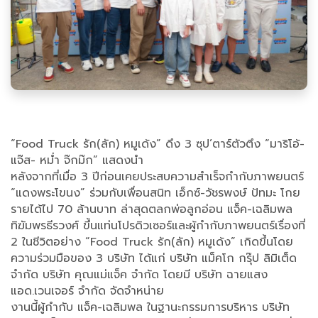
“Food Truck รัก(ลัก) หมูเด้ง” ดึง 3 ซุป’ตาร์ตัวตึง “มาริโอ้-
แจ๊ส- หม่ำ จ๊กม๊ก” แสดงนำ
หลังจากที่เมื่อ 3 ปีก่อนเคยประสบความสำเร็จกำกับภาพยนตร์
“แดงพระโขนง” ร่วมกับเพื่อนสนิท เอ็กซ์-วัชรพงษ์ ปัทมะ โกย
รายได้ไป 70 ล้านบาท ล่าสุดตลกพ่อลูกอ่อน แจ็ค-เฉลิมพล
ทิฆัมพรธีรวงศ์ ขึ้นแท่นโปรดิวเซอร์และผู้กำกับภาพยนตร์เรื่องที่
2 ในชีวิตอย่าง “Food Truck รัก(ลัก) หมูเด้ง” เกิดขึ้นโดย
ความร่วมมือของ 3 บริษัท ได้แก่ บริษัท แม็คโก กรุ๊ป ลิมิเต็ด
จำกัด บริษัท คุณแม่แจ็ค จำกัด โดยมี บริษัท ฉายแสง
แอด.เวนเจอร์ จำกัด จัดจำหน่าย
งานนี้ผู้กำกับ แจ็ค-เฉลิมพล ในฐานะกรรมการบริหาร บริษัท