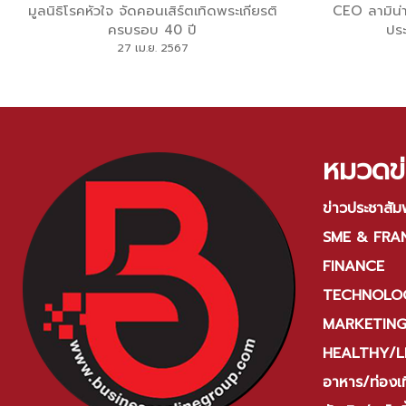
มูลนิธิโรคหัวใจ จัดคอนเสิร์ตเทิดพระเกียรติ
CEO ลามิน่า 
ครบรอบ 40 ปี
ประ
27 เม.ย. 2567
หมวดข่
ข่าวประชาสัมพ
SME & FRA
FINANCE
TECHNOLOG
MARKETIN
HEALTHY/L
อาหาร/ท่องเท