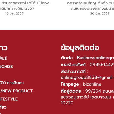
ร่วมรายการวาไรตี้โต๊ะนี้มีจอง
ออร่ากล้าเล่นใหญ่ ดึงตัว วิน
เดิมศักราชใหม่ 2567
ดินเนอร์บนเรือกลางแม่น้ำ
10 ม.ค. 2567
30 มี.ค. 2569
าว
ข้อมูลติดต่อ
ติดต่อ : Businessonlineg
ันธ์
เบอร์โทรศัพท์
:
094561442
NCHISE
ส่งข่าวมาได้ที่ :
onlinegroup8838@gmail
Y/การศึกษา
Fanpage
:
bizonline
ที่อยู่ติดต่อ
:
99/264 ถนนลา
G/NEW PRODUCT
แขวงอนุสาวรีย์ เขตบางเขน 
IFESTYLE
10220
ี่ยว