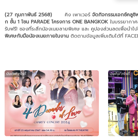
(27 กุมภาพันธ์ 2568)
คิง เพาเวอร์
จัดกิจกรรม
เอกซ์คลูซิ
ก
ชั้น
1 โซน PARADE โครงการ ONE BANGKOK
ในบรรยากาศส
รับฟรี! ซองที่ระลึกน้องเนยลายพิเศษ และ คูปองส่วนลดเพื่อนำ
พิเศษกับมือน้องเนยภายในงาน
ติดตามข้อมูลเพิ่มเติมได้ที่ 
บันเทิง/วาไรตี้
บันเทิง/วาไรตี้