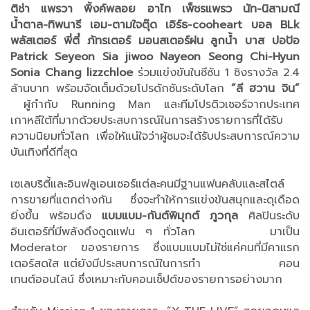
ติช่า แพรวา พิ้งค์พลอย อาไท เพ็ชรแพรว นัท-นิสามณี
น้ำตาล-ทิพนารี เอม-ตามใจตุ๊ด เอิร์ธ-cooheart บอล BLk
พลัสเตอร์ พี่ตี๋ ภัทรเตอร์ มอนสเตอร์ฝน ลูกน้ำ บาส ปอป้อ
Patrick Seyeon Sia jiwoo Nayeon Seong Chi-Hyun
Sonia Chang lizzchloe
ร่วมแข่งขันในซีซัน 1 ชิงรางวัล 2.4
ล้านบาท พร้อมจัดเต็มด้วยโปรดักชันระดับโลก
“ลี ฮวาน จิน”
ผู้กำกับ Running Man และทีมโปรดิวเซอร์จากประเทศ
เกาหลีใต้ที่มากด้วยประสบการณ์ในการสร้างรายการที่ได้รับ
ความนิยมทั่วโลก เพื่อให้แน่ใจว่าผู้ชมจะได้รับประสบการณ์ความ
บันเทิงที่ดีที่สุด
เซเลบริตี้และอินฟลูเอนเซอร์แต่ละคนมีฐานแฟนคลับและสไตล์
การขายที่แตกต่างกัน ซึ่งจะทำให้การแข่งขันสนุกและดุเดือด
ยิ่งขึ้น พร้อมดึง
แบมแบม-กันต์พิมุกต์ ภูวกุล
ศิลปินระดับ
อินเตอร์ที่มีพลังดึงดูดแฟน ๆ ทั่วโลก มาเป็น
Moderator ของรายการ ซึ่งแบมแบมไม่ใช่แค่คนที่มีคาแรก
เตอร์สดใส แต่ยังมีประสบการณ์ในการทำ คอน
เทนต์ออนไลน์ ซึ่งเหมาะกับคอนเซ็ปต์ของรายการอย่างมาก