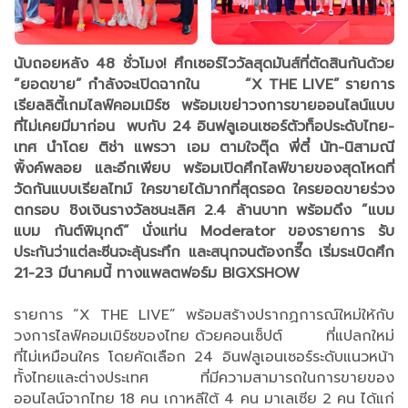
นับถอยหลัง 48 ชั่วโมง! ศึกเซอร์ไววัลสุดมันส์ที่ตัดสินกันด้วย
“ยอดขาย” กำลังจะเปิดฉากใน “X THE LIVE” รายการ
เรียลลิตี้เกมไลฟ์คอมเมิร์ซ พร้อมเขย่าวงการขายออนไลน์แบบ
ที่ไม่เคยมีมาก่อน พบกับ 24 อินฟลูเอนเซอร์ตัวท็อประดับไทย-
เทศ นำโดย ติช่า แพรวา เอม ตามใจตุ๊ด พี่ตี๋ นัท-นิสามณี
พิ้งค์พลอย และอีกเพียบ พร้อมเปิดศึกไลฟ์ขายของสุดโหดที่
วัดกันแบบเรียลไทม์ ใครขายได้มากที่สุดรอด ใครยอดขายร่วง
ตกรอบ ชิงเงินรางวัลชนะเลิศ 2.4 ล้านบาท พร้อมดึง ”แบม
แบม กันต์พิมุกต์” นั่งแท่น Moderator ของรายการ รับ
ประกันว่าแต่ละซีนจะลุ้นระทึก และสนุกจนต้องกรี๊ด เริ่มระเบิดศึก
21-23 มีนาคมนี้ ทางแพลตฟอร์ม BIGXSHOW
รายการ “X THE LIVE” พร้อมสร้างปรากฏการณ์ใหม่ให้กับ
วงการไลฟ์คอมเมิร์ซของไทย ด้วยคอนเซ็ปต์ ที่แปลกใหม่
ที่ไม่เหมือนใคร โดยคัดเลือก 24 อินฟลูเอนเซอร์ระดับแนวหน้า
ทั้งไทยและต่างประเทศ ที่มีความสามารถในการขายของ
ออนไลน์จากไทย 18 คน เกาหลีใต้ 4 คน มาเลเซีย 2 คน ได้แก่