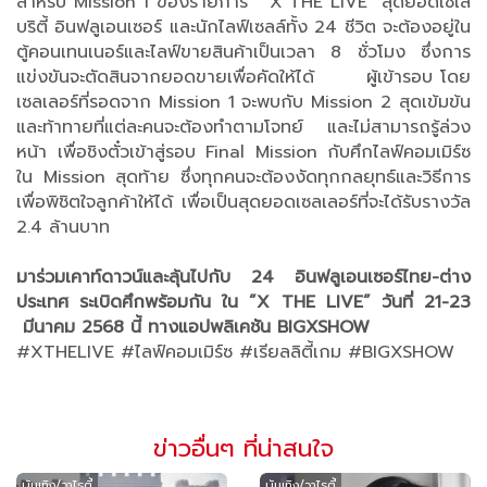
สำหรับ Mission 1 ของรายการ ”X THE LIVE” สุดยอดเซเล
บริตี้ อินฟลูเอนเซอร์ และนักไลฟ์เซลล์ทั้ง 24 ชีวิต จะต้องอยู่ใน
ตู้คอนเทนเนอร์และไลฟ์ขายสินค้าเป็นเวลา 8 ชั่วโมง ซึ่งการ
แข่งขันจะตัดสินจากยอดขายเพื่อคัดให้ได้ ผู้เข้ารอบ โดย
เซลเลอร์ที่รอดจาก Mission 1 จะพบกับ Mission 2 สุดเข้มข้น
และท้าทายที่แต่ละคนจะต้องทำตามโจทย์ และไม่สามารถรู้ล่วง
หน้า เพื่อชิงตั๋วเข้าสู่รอบ Final Mission กับศึกไลฟ์คอมเมิร์ซ
ใน Mission สุดท้าย ซึ่งทุกคนจะต้องงัดทุกกลยุทธ์และวิธีการ
เพื่อพิชิตใจลูกค้าให้ได้ เพื่อเป็นสุดยอดเซลเลอร์ที่จะได้รับรางวัล
2.4 ล้านบาท
มาร่วมเคาท์ดาวน์และลุ้นไปกับ 24 อินฟลูเอนเซอร์ไทย-ต่าง
ประเทศ ระเบิดศึกพร้อมกัน ใน ”X THE LIVE” วันที่ 21-23
มีนาคม 2568 นี้ ทางแอปพลิเคชัน BIGXSHOW
#XTHELIVE #ไลฟ์คอมเมิร์ซ #เรียลลิตี้เกม #BIGXSHOW
ข่าวอื่นๆ ที่น่าสนใจ
บันเทิง/วาไรตี้
บันเทิง/วาไรตี้