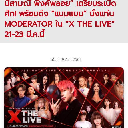
นิสามณี พิ้งค์พลอย” เตรียมระเบิด
ศึก! พร้อมดึง ”แบมแบม” นั่งแท่น
MODERATOR ใน “X THE LIVE”
21-23 มี.ค.นี้
เมื่อ : 19 มี.ค. 2568