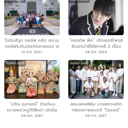
โรบินส์วูด กอล์ฟ คลับ สนาม
“กองทัพ พีค” เปิดเซอร์ไพรส์
กอล์ฟระดับเวิลด์คลาสของ เร
รับบทนำซีรีส์เกาหลี 2 เรื่อง
นวูด ปาร์ค จัดกอล์ฟแมทช์
ติด เปิดตัว Global Short-
31 ต.ค. 2567
06 มี.ค. 2569
พิเศษ ‘Haunted Fairways
Form “Shared Space
บันเทิง/วาไรตี้
บันเทิง/วาไรตี้
Devil’s Ball Team Golf’ รับ
Romance” ประชันเคมีนัก
เทศกาล ‘ฮาโลวีน’
แสดงรุ่นใหม่ ตอกย้ำพระเอก
อินเตอร์เต็มตัว
“ขวัญ อุษามณี” รำแก้บน
สหมงคลฟิล์ม บวงสรวงเปิด
ถวายหน้าครู108หน้า เปิดโผ
กล้องภาพยนตร์ “ไรเดอร์”
เป็นนางเอกหนัง “มูลู”(หน้าครู)
04 พ.ค. 2567
09 ก.ค. 2567