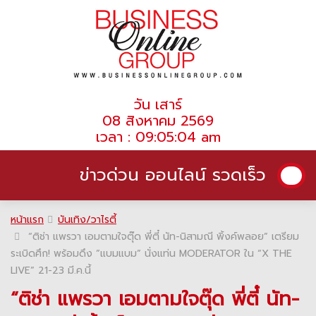
วัน เสาร์
08 สิงหาคม 2569
เวลา : 09:05:04 am
ข่าวด่วน ออนไลน์ รวดเร็ว
หน้าแรก
บันเทิง/วาไรตี้
“ติช่า แพรวา เอมตามใจตุ๊ด พี่ตี๋ นัท-นิสามณี พิ้งค์พลอย” เตรียม
ระเบิดศึก! พร้อมดึง ”แบมแบม” นั่งแท่น MODERATOR ใน “X THE
LIVE” 21-23 มี.ค.นี้
“ติช่า แพรวา เอมตามใจตุ๊ด พี่ตี๋ นัท-