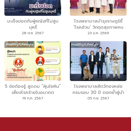
มะเร็งปอดกับผู้หญิงที่ไม่สูบ
โรงพยาบาลบำรุงราษฎร์ชี้
บุหรี่
‘โรคอ้วน’ วิกฤตสุขภาพคน
ไทย กระทบเศรษฐกิจชาติ
28 ต.ค. 2567
23 ม.ค. 2569
มหาศาล! พร้อมเปิดแนวทาง
Healthy/Lifestyle
Healthy/Lifestyle
จัดการน้ำหนักเพื่อสุขภาพดี
อย่างยั่งยืน
5 ข้อต้องรู้ สูดดม “ฝุ่นใยหิน”
โรงพยาบาลสัตว์ทองหล่อ
เสี่ยงโรคร้ายในอนาคต
ครบรอบ 30 ปี ตอกย้ำผู้นำ
การดูแลคุณภาพชีวิตสัตว์
19 ก.ค. 2567
05 ก.ย. 2567
เลี้ยง