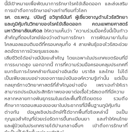
นี้มีเป้าหมายเพื่อพัฒนาการรักษาโรคไข้เลือดออก และส่งเสริม
การเข้าถึงการรักษาอย่างเท่าเทียมทั่วโลก
รศ. ดร.พญ. ปนิษฎี อวิรุทธ์นันท์ ผู้เชี่ยวชาญด้านไวรัสวิทยา
และภูมิคุ้มกันวิทยาของโรคไข้เลือดออก คณะแพทยศาสตร์
มหาวิทยาลัยมหิดล
ให้ความเห็นว่า “ความร่วมมือครั้งนี้เป็นก้าว
สำคัญที่ตอบโจทย์ช่องว่างด้านการรักษา การพัฒนายาโมโน
โคลนอลแอนติบอดีที่ครอบคลุมทั้ง 4 สายพันธุ์ของไวรัสจะช่วย
ลดอัตราการป่วยรุนแรงและ
เสียชีวิตได้อย่างมีนัยยะสำคัญ โดยเฉพาะในประเทศเขตร้อนที่มี
การระบาดสูง นอกจากนี้ การที่ความร่วมมือครอบคลุมประเทศที่
แบกรับภาระโรคคล้ายกันอย่างอินเดีย บราซิล และไทย ไม่ได้
เป็นเพียงแบบอย่างของการแบ่งปันองค์ความรู้เท่านั้น แต่เป็น
กลยุทธ์ทางวิทยาศาสตร์ที่สำคัญอย่างยิ่ง เพราะจะทำให้เรา
สามารถประเมินประสิทธิภาพของยาต่อเชื้อไวรัสเดงกีที่มีความ
หลากหลายทางพันธุกรรมในแต่ละพื้นที่ได้โดยตรง รวมถึง
ศึกษาการตอบสนองของยาในประชากรที่มีพื้นฐานภูมิคุ้มกัน
ต่างกัน ข้อมูลเชิงประจักษ์ที่ได้จากพื้นที่จริงเหล่านี้ จะเป็น
กุญแจสำคัญที่ช่วยเร่งรัดการขึ้นทะเบียนยา และทำให้คนไทย
และผู้ป่วยในประเทศรายได้ปานกลางอื่นๆ เข้าถึงการรักษาที่