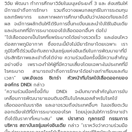
วิจัย พัฒนา ทำการศึกษาวิจัยในมนุษย์ระยะที่ 3 และ ส่งเสริมให้
มีการเข้าถึงการรักษา รวมถึงวางแผนกลยุทธ์ในการระดมทุน
และทรัพยากร และหากผลการศึกษายืนยันว่าปลอดภัยและได้
ผล จะมีการผลักดันให้ได้รับการขึ้นทะเบียนและนำไปใช้ในอินเดีย
และประเทศที่มีการระบาดของไข้เลือดออกอื่นๆ ต่อไป
“ไข้เลือดออกเป็นโรคที่แพร่ระบาดได้อย่างรวดเร็ว และอ่อนไหว
ต่อสภาพภูมิอากาศ ซึ่งขณะนี้ยังไม่มียารักษาโดยเฉพาะ เรา
ภูมิใจที่ได้ร่วมมือกับสถาบันเซรุ่มแห่งอินเดียในการพัฒนายาที่มี
ประสิทธิภาพและเข้าถึงได้ง่าย ความร่วมมือครั้งนี้มีความสำคัญ
อย่างยิ่ง เพราะจะทำให้ผู้ที่มีความเสี่ยงโดยเฉพาะในประเทศที่มี
โรคระบาด สามารถเข้าถึงการรักษาได้อย่างเท่าเทียมและทัน
เวลา”
นพ.อังเดร ซิเกร่า หัวหน้าทีมโรคไข้เลือดออกของ
องค์กร DNDi
กล่าว
“ความร่วมมือครั้งนี้กับ DNDi จะมีบทบาทสำคัญในการขับ
เคลื่อนการพัฒนายาแอนติบอดีโมโนโคลนอลสำหรับโรคไข้
เลือดออกในบราซิล และอาจรวมถึงประเทศอื่นๆ ในเอเชียตะวัน
ออกเฉียงใต้ที่มีการระบาดของโรค โดยมุ่งเน้นให้การรักษาเข้า
ถึงได้ในราคาที่เหมาะสม”
นพ. ปราสาด กุลกรณี กรรมการ
บริหาร สถาบันเซรุ่มแห่งอินเดีย
กล่าว “เราหวังว่าความร่วมมือ