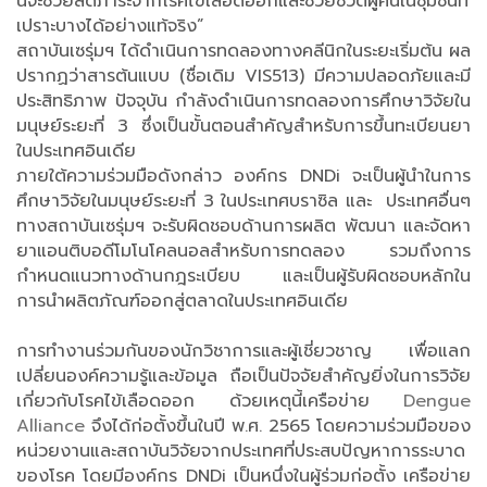
นี้จะช่วยลดภาระจากโรคไข้เลือดออกและช่วยชีวิตผู้คนในชุมชนที่
เปราะบางได้อย่างแท้จริง”
สถาบันเซรุ่มฯ ได้ดำเนินการทดลองทางคลีนิกในระยะเริ่มต้น ผล
ปรากฏว่าสารต้นแบบ (ชื่อเดิม VIS513) มีความปลอดภัยและมี
ประสิทธิภาพ ปัจจุบัน กำลังดำเนินการทดลองการศึกษาวิจัยใน
มนุษย์ระยะที่ 3 ซึ่งเป็นขั้นตอนสำคัญสำหรับการขึ้นทะเบียนยา
ในประเทศอินเดีย
ภายใต้ความร่วมมือดังกล่าว องค์กร DNDi จะเป็นผู้นำในการ
ศึกษาวิจัยในมนุษย์ระยะที่ 3 ในประเทศบราซิล และ ประเทศอื่นๆ
ทางสถาบันเซรุ่มฯ จะรับผิดชอบด้านการผลิต พัฒนา และจัดหา
ยาแอนติบอดีโมโนโคลนอลสำหรับการทดลอง รวมถึงการ
กำหนดแนวทางด้านกฎระเบียบ และเป็นผู้รับผิดชอบหลักใน
การนำผลิตภัณฑ์ออกสู่ตลาดในประเทศอินเดีย
การทำงานร่วมกันของนักวิชาการและผู้เชี่ยวชาญ เพื่อแลก
เปลี่ยนองค์ความรู้และข้อมูล ถือเป็นปัจจัยสำคัญยิ่งในการวิจัย
เกี่ยวกับโรคไข้เลือดออก ด้วยเหตุนี้เครือข่าย
Dengue
Alliance
จึงได้ก่อตั้งขึ้นในปี พ.ศ. 2565 โดยความร่วมมือของ
หน่วยงานและสถาบันวิจัยจากประเทศที่ประสบปัญหาการระบาด
ของโรค โดยมีองค์กร DNDi เป็นหนึ่งในผู้ร่วมก่อตั้ง เครือข่าย