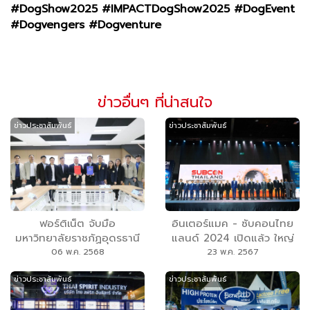
#DogShow2025 #IMPACTDogShow2025 #DogEvent
#Dogvengers #Dogventure
ข่าวอื่นๆ ที่น่าสนใจ
ข่าวประชาสัมพันธ์
ข่าวประชาสัมพันธ์
ฟอร์ติเน็ต จับมือ
อินเตอร์แมค - ซับคอนไทย
มหาวิทยาลัยราชภัฏอุดรธานี
แลนด์ 2024 เปิดแล้ว ใหญ่
ปั้นบัณฑิตศักยภาพ ตอบ
จริง จัดเต็ม เทคโนโลยี
06 พ.ค. 2568
23 พ.ค. 2567
โจทย์ตลาดงานด้านไซเบอร์ซี
นวัตกรรม สัมมนาเปิดทาง
ข่าวประชาสัมพันธ์
ข่าวประชาสัมพันธ์
เคียวริตี้ ผ่านหลักสูตร
รอดอุตสาหกรรมไทย เตรียม
Network Security Expert
ยกระดับอุตสาหกรรมไทยสู่ยุค