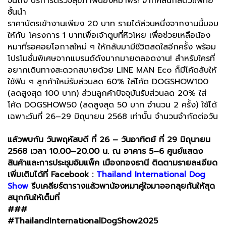
จนถึง บริการตรวจสุขภาพน้องหมาฟรี! จากคลินิกสัตวแพทย์
ชั้นนำ
ราคาบัตรเข้างานเพียง 20 บาท รายได้ส่วนหนึ่งจากงานนี้มอบ
ให้กับ โครงการ 1 บาทเพื่อเจ้าตูบที่หิวโหย เพื่อช่วยเหลือน้อง
หมาที่รอคอยโอกาสใหม่ ๆ ให้กลับมามีชีวิตสดใสอีกครั้ง พร้อม
โปรโมชั่นพิเศษจากแบรนด์ดังมากมายตลอดงาน! สำหรับใครที่
อยากเดินทางสะดวกสบายด้วย LINE MAN Eco ก็มีโค้ดลับให้
ใช้ฟิน ๆ ลูกค้าใหม่รับส่วนลด 60% ใส่โค้ด DOGSHOW100
(ลดสูงสุด 100 บาท) ส่วนลูกค้าปัจจุบันรับส่วนลด 20% ใส่
โค้ด DOGSHOW50 (ลดสูงสุด 50 บาท จำนวน 2 ครั้ง) ใช้ได้
เฉพาะวันที่ 26–29 มิถุนายน 2568 เท่านั้น จำนวนจำกัดต่อวัน
แล้วพบกัน
วันพฤหัสบดี ที่ 26 – วันอาทิตย์ ที่ 29 มิถุนายน
2568 เวลา 10.00–20.00 น. ณ อาคาร 5–6 ศูนย์แสดง
สินค้าและการประชุมอิมแพ็ค เมืองทองธานี ติดตามรายละเอียด
เพิ่มเติมได้ที่ Facebook :
Thailand International Dog
Show
รีบเคลียร์ตารางแล้วพาน้องหมาคู่ใจมาออกลุยกันให้สุด
สนุกกันให้เต็มที่
###
#ThailandInternationalDogShow2025