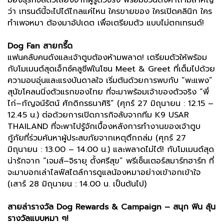
ว่า เทรนด์นี้จะไปได้ไกลแค่ไหน ใครขายของ ใครเปิดคลินิก ใคร
ทำเพจหมา ต้องมาอัปเดต เพื่อเตรียมตัว แบบไม่ตกเทรนด์!
Dog Fan สายกรี๊ด
แฟนคลับคนดังและเจ้าตูบต้องห้ามพลาด! เตรียมตัวให้พร้อม
กับโมเมนต์สุดเอ็กซ์คลูซีฟในโซน Meet & Greet ที่เต็มไปด้วย
ความอบอุ่นและแรงบันดาลใจ เริ่มต้นด้วยการพบกับ “พะแพง”
สุนัขโคลนนิ่งตัวแรกของไทย ที่จะมาพร้อมเจ้าของตัวจริง “พี่
ไก่–กัญจน์รัตน์ ศักดิกรธนาศิริ” (ศุกร์ 27 มิถุนายน : 12.15 –
12.45 น.) ต่อด้วยการเปิดภารกิจลับจากทีม K9 USAR
THAILAND ที่จะพาไปรู้จักเบื้องหลังการทำงานของเจ้าตูบ
กู้ภัยที่ร่วมค้นหาผู้ประสบภัยจากเหตุตึกถล่ม (ศุกร์ 27
มิถุนายน : 13.00 – 14.00 น.) และพลาดไม่ได้! กับโมเมนต์สุด
น่ารักจาก “เจมส์–จิรายุ ตั้งศรีสุข” พรีเซ็นเตอร์สมาร์ทฮาร์ท ที่
จะมาบอกเล่าไลฟ์สไตล์การดูแลน้องหมาอย่างเข้าอกเข้าใจ
(เสาร์ 28 มิถุนายน : 14.00 น. เป็นต้นไป)
สายล่ารางวัล Dog Rewards & Campaign – สนุก ฟิน ลุ้น
รางวัลแบบหมา ๆ!