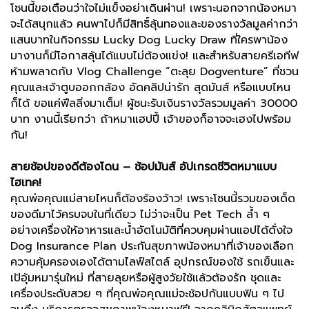
โซนนี้ขอเตือนว่าใจไม่แข็งอย่าเดินผ่าน! เพราะนอกจากน้องหมา
จะได้สนุกแล้ว คนพาไปก็มีสิทธิ์ลุ้นทองและของรางวัลมูลค่ากว่า
แสนบาทในกิจกรรม Lucky Dog Lucky Draw ที่ใครพาน้อง
มางานก็มีโอกาสลุ้นได้แบบไม่ต้องแข่ง! และสำหรับสายครีเอทีฟ
ห้ามพลาดกับ Vlog Challenge “ตะลุย Dogventure” ที่ชวน
คุณและเจ้าตูบออกกล้อง อัดคลิปน่ารัก สุดมันส์ หรือแบบไหน
ก็ได้ ขอแค่ฟีลลิ่งมาเต็ม! ผู้ชนะรับเงินรางวัลรวมมูลค่า 30000
บาท งานนี้เรียกว่า ถ้าหมาแฮปปี้ เจ้าของก็อาจจะเฮงไปพร้อม
กัน!
สายช้อปของดีต้องโดน – ช้อปมันส์ อัปเกรดชีวิตหมาแบบ
ไฮเทค!
คุณพ่อคุณแม่สายไหนก็ต้องร้องว้าว! เพราะโซนนี้รวมของเด็ด
ของดีมาไว้ครบจบในที่เดียว ไม่ว่าจะเป็น Pet Tech ล้ำ ๆ
อย่างเครื่องให้อาหารและน้ำอัตโนมัติที่ควบคุมผ่านแอปได้ดั่งใจ
Dog Insurance Plan ประกันสุขภาพน้องหมาที่เจ้าของเลือก
ความคุ้มครองเองได้ตามไลฟ์สไตล์ อุปกรณ์ของใช้ รถเข็นและ
เป้อุ้มหมารุ่นใหม่ ที่สายลุยหรือผู้สูงวัยใช้แล้วต้องรัก ชุดและ
เครื่องประดับสวย ๆ ที่คุณพ่อคุณแม่จะช้อปกันแบบฟิน ๆ ไป