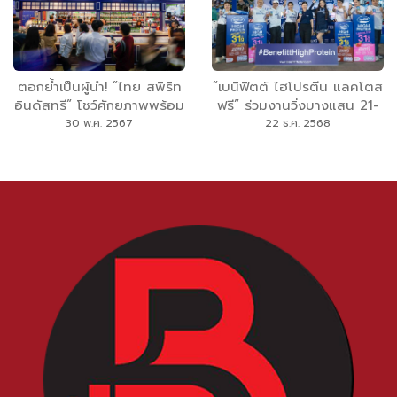
ปลอดคาร์บอน พร้อมจับมือ
7 ค่ายรถยนต์ ปักธงผลักดันผู้
ประกอบการไทย
ตอกย้ำเป็นผู้นำ! ”ไทย สพิริท
“เบนิฟิตต์ ไฮโปรตีน แลคโตส
อินดัสทรี” โชว์ศักยภาพพร้อม
ฟรี” ร่วมงานวิ่งบางแสน 21-
ขับเคลื่อนอนาคตอุตสาหกรรม
2025 ส่งพลังโปรตีนฟื้นฟู
30 พ.ค. 2567
22 ธ.ค. 2568
เครื่องดื่ม ในงาน THAIFEX -
กล้ามเนื้อเหล่านักวิ่งฮาล์ฟ
ANUGA ASIA 2024
มาราธอน