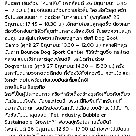
ลืมเวลา เริ่มด้วย “หมาเลีย” (พฤหัสบดี 26 มิถุนายน: 16.45
– 17.30 น.) แข่งกินขนมด้วยความเร็วลิ้น ใครเลียไวสุด คว้า
ชัยไปเลยแบบฮา ๆ ต่อด้วย “มาหาแม่มา” (พฤหัสบดี 26
มิถุนายน: 17.45 – 18.30 น.) เช็กสายใยแม่ลูกสุดซึ้ง น้องหมา
ต้องวิ่งกลับมาให้ไวที่สุดท่ามกลางเสียงเชียร์ รับรองความสนุก
อบอุ่น และลุ้นไปกับความรักของลูกเรา ต่อที่ Dog Boot
Camp (ศุกร์ 27 มิถุนายน: 10.30 – 12.00 น.) คลาสฝึกสุด
มันจาก Bounce Dog Sport Center ที่ให้เจ้าตูบวิ่ง กระโดด
คลาน แบบเวิร์กเอาต์สุดเฟรนด์ลี่ และปิดท้ายด้วย
Dogventure (ศุกร์ 27 มิถุนายน: 14.30 – 15.30 น.) ครั้ง
แรกกับสนามวงกตสุดลึกลับ ที่ต้องใช้ทั้งไหวพริบ ความไว และ
ใจกล้า ลุยไปพร้อมกันแบบมันส์เต็มแม็กซ์!
สายปั้นฝัน ปั้นธุรกิจ
ใครที่เป็นผู้ประกอบการ หรือกำลังเล็งสร้างธุรกิจเกี่ยวกับเลี้ยง
สัตว์แบบจริงจัง ต้องแวะโซนนี้! เพราะนี่คือพื้นที่สำหรับคนที่
อยากอัปเดตเทรนด์ใหม่ของโลกสัตว์เลี้ยงแบบลึกแต่ไม่ลับ กับ
หัวข้อสัมมนาสุดฮอต “Pet Industry: Bubble or
Sustainable Growth?” ฟองสบู่หรือโอกาสยั่งยืน?
(พฤหัสบดี 26 มิถุนายน: 12.30 – 17.00 น.) ที่จะพาไปเปิดมุม
มองธุรกิจสัตว์เลี้ยงจากผู้รู้ตัวจริง พร้อมชวนตั้งคำถามสำคัญ