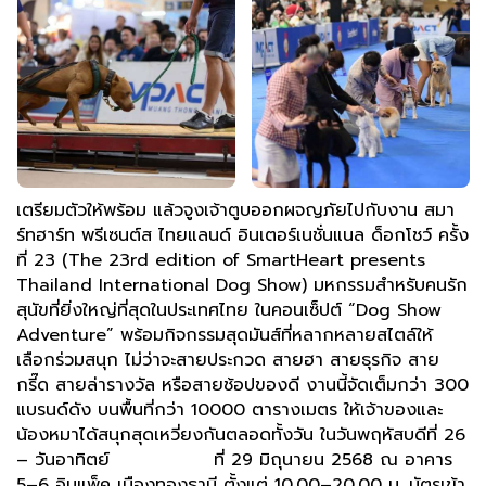
เตรียมตัวให้พร้อม แล้วจูงเจ้าตูบออกผจญภัยไปกับงาน สมา
ร์ทฮาร์ท พรีเซนต์ส ไทยแลนด์ อินเตอร์เนชั่นแนล ด็อกโชว์ ครั้ง
ที่ 23 (The 23rd edition of SmartHeart presents
Thailand International Dog Show) มหกรรมสำหรับคนรัก
สุนัขที่ยิ่งใหญ่ที่สุดในประเทศไทย ในคอนเซ็ปต์ “Dog Show
Adventure” พร้อมกิจกรรมสุดมันส์ที่หลากหลายสไตล์ให้
เลือกร่วมสนุก ไม่ว่าจะสายประกวด สายฮา สายธุรกิจ สาย
กรี๊ด สายล่ารางวัล หรือสายช้อปของดี งานนี้จัดเต็มกว่า 300
แบรนด์ดัง บนพื้นที่กว่า 10000 ตารางเมตร ให้เจ้าของและ
น้องหมาได้สนุกสุดเหวี่ยงกันตลอดทั้งวัน ในวันพฤหัสบดีที่ 26
– วันอาทิตย์ ที่ 29 มิถุนายน 2568 ณ อาคาร
5–6 อิมแพ็ค เมืองทองธานี ตั้งแต่ 10.00–20.00 น. บัตรเข้า