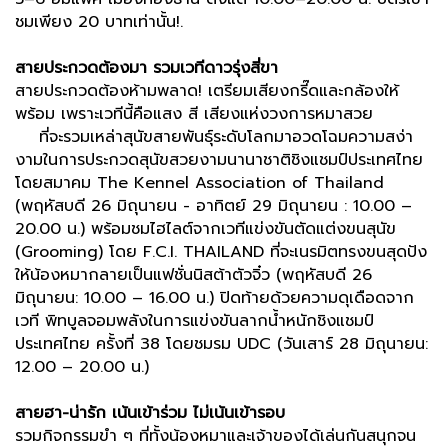
ชมเพียง 20 บาทเท่านั้น!.
สายประกวดต้องมา รวมเวทีดาวรุ่งสี่ขา
สายประกวดต้องห้ามพลาด! เตรียมเสียงกรี๊ดและกล้องให้
พร้อม เพราะเวทีนี้คือแสง สี เสียงแห่งวงการหมาสวย
ที่จะรวมเหล่าสุนัขสายพันธุ์ระดับโลกมาอวดโฉมความสง่า
งามในการประกวดสุนัขสวยงามนานาชาติชิงแชมป์ประเทศไทย
โดยสมาคม The Kennel Association of Thailand
(พฤหัสบดี 26 มิถุนายน - อาทิตย์ 29 มิถุนายน : 10.00 –
20.00 น.) พร้อมชมไฮไลต์จากเวทีแข่งขันตัดแต่งขนสุนัข
(Grooming) โดย F.C.I. THAILAND ที่จะเนรมิตทรงขนสุดปัง
ให้น้องหมากลายเป็นแฟชั่นนิสต้าตัวจิ๋ว (พฤหัสบดี 26
มิถุนายน: 10.00 – 16.00 น.) ปิดท้ายด้วยความดุเดือดจาก
เวที พิทบูลจอมพลังในการแข่งขันลากน้ำหนักชิงแชมป์
ประเทศไทย ครั้งที่ 38 โดยชมรม UDC (วันเสาร์ 28 มิถุนายน:
12.00 – 20.00 น.)
สายฮา-น่ารัก เน้นเข้าร่วม ไม่เน้นเข้ารอบ
รวมกิจกรรมขำ ๆ ที่ทั้งน้องหมาและเจ้าของได้เล่นกันสนุกจน