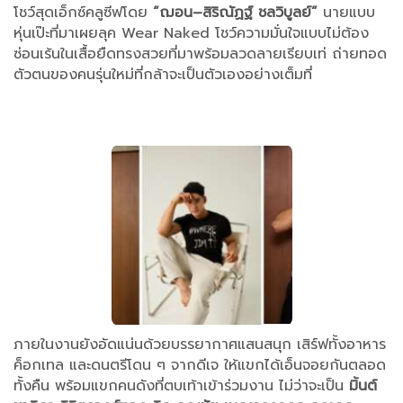
โชว์สุดเอ็กซ์คลูซีฟโดย
“ฌอน–สิริณัฏฐ์ ชลวิบูลย์”
นายแบบ
หุ่นเป๊ะที่มาเผยลุค Wear Naked โชว์ความมั่นใจแบบไม่ต้อง
ซ่อนเร้นในเสื้อยืดทรงสวยที่มาพร้อมลวดลายเรียบเท่ ถ่ายทอด
ตัวตนของคนรุ่นใหม่ที่กล้าจะเป็นตัวเองอย่างเต็มที่
ภายในงานยังอัดแน่นด้วยบรรยากาศแสนสนุก เสิร์ฟทั้งอาหาร
ค็อกเทล และดนตรีโดน ๆ จากดีเจ ให้แขกได้เอ็นจอยกันตลอด
ทั้งคืน พร้อมแขกคนดังที่ตบเท้าเข้าร่วมงาน ไม่ว่าจะเป็น
มิ้นต์