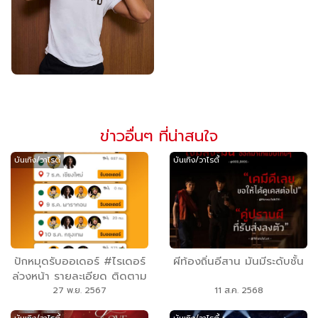
ข่าวอื่นๆ ที่น่าสนใจ
บันเทิง/วาไรตี้
บันเทิง/วาไรตี้
ปักหมุดรับออเดอร์ #ไรเดอร์
ผีท้องถิ่นอีสาน มันมีระดับชั้น
ล่วงหน้า รายละเอียด ติดตาม
ตอนต่อไปนะจ๊ะ
27 พ.ย. 2567
11 ส.ค. 2568
#RiderMovie