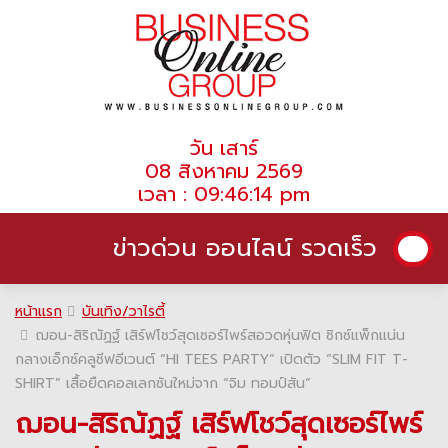
วัน เสาร์
08 สิงหาคม 2569
เวลา : 09:46:14 pm
ข่าวด่วน ออนไลน์ รวดเร็ว
หน้าแรก
บันเทิง/วาไรตี้
ฌอน-สิริณัฏฐ์ เสิร์ฟโชว์สุดเซอร์ไพร์สอวดหุ่นฟิต ซิกซ์แพ็กแน่น
กลางเอ็กซ์คลูซีฟอีเวนต์ “HI TEES PARTY” เปิดตัว “SLIM FIT T-
SHIRT” เสื้อยืดคอลเลกชันใหม่จาก “จิม ทอมป์สัน”
ฌอน-สิริณัฏฐ์ เสิร์ฟโชว์สุดเซอร์ไพร์