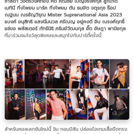
ชาลิดา วิจิตรวงศ์ทอง คิด คณชัย เบญจรงคกุล ลูกเกด
เมทินี กิ่งโพยม มาร์ค กิ่งโพยม ต้น ธนษิต จตุรภุช ธ๊อป
ณฐนน ณรธัญวิรุณ Mister Supranational Asia 2023
แบงค์ อนุสิทธิ แสงนิ่มนวล ศรัณญ อยู่คงดี อิน ณรงค์ฤทธิ์
แซ่ขอ พลัสเตอร์ ภัทร์นิธิ ศรันย์วัฒนกุล อั๊ต อัษฎา พานิชกุล
ที่มาร่วมชมโชว์สุดพิเศษและสนุกไปกับปาร์ตี้ครั้งนี้
สำหรับคอลเลกชันใหม่นี้ จิม ทอมป์สัน ปล่อยไอเทมเสื้อยืดทรง