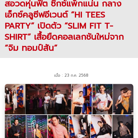
สอวดหุ่นฟิต ซิกซ์แพ็กแน่น กลาง
เอ็กซ์คลูซีฟอีเวนต์ “HI TEES
PARTY” เปิดตัว “SLIM FIT T-
SHIRT” เสื้อยืดคอลเลกชันใหม่จาก
“จิม ทอมป์สัน”
เมื่อ : 23 ก.ค. 2568