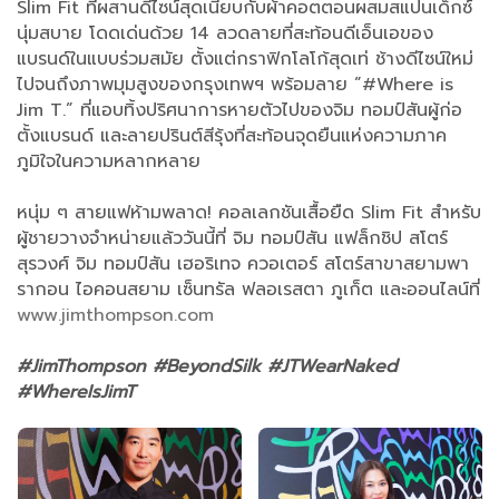
Slim Fit ที่ผสานดีไซน์สุดเนี้ยบกับผ้าคอตตอนผสมสแปนเด็กซ์
นุ่มสบาย โดดเด่นด้วย 14 ลวดลายที่สะท้อนดีเอ็นเอของ
แบรนด์ในแบบร่วมสมัย ตั้งแต่กราฟิกโลโก้สุดเท่ ช้างดีไซน์ใหม่
ไปจนถึงภาพมุมสูงของกรุงเทพฯ พร้อมลาย ”#Where is
Jim T.” ที่แอบทิ้งปริศนาการหายตัวไปของจิม ทอมป์สันผู้ก่อ
ตั้งแบรนด์ และลายปรินต์สีรุ้งที่สะท้อนจุดยืนแห่งความภาค
ภูมิใจในความหลากหลาย
หนุ่ม ๆ สายแฟห้ามพลาด! คอลเลกชันเสื้อยืด Slim Fit สำหรับ
ผู้ชายวางจำหน่ายแล้ววันนี้ที่ จิม ทอมป์สัน แฟล็กชิป สโตร์
สุรวงศ์ จิม ทอมป์สัน เฮอริเทจ ควอเตอร์ สโตร์สาขาสยามพา
รากอน ไอคอนสยาม เซ็นทรัล ฟลอเรสตา ภูเก็ต และออนไลน์ที่
www.jimthompson.com
#JimThompson #BeyondSilk #JTWearNaked
#WhereIsJimT