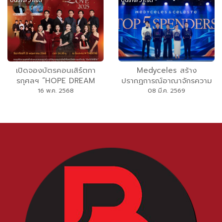
บันเทิง/วาไรตี้
บันเทิง/วาไรตี้
เปิดจองบัตรคอนเสิร์ตกา
Medyceles สร้าง
รกุศลฯ “HOPE DREAM
ปรากฏการณ์อาณาจักรความ
LOVE 2025 คืนหัวใจให้ชีวิต”
งามสุดยิ่งใหญ่ ฉลองความ
16 พ.ค. 2568
08 มี.ค. 2569
รายได้สมทบทุนผ่าตัดช่วย
สำเร็จพันล้าน 2 ปีซ้อน เปิด
เหลือเด็กโรคหัวใจพิการแต่
ตัว “แต้ว ณฐพร - มีน พีรวิ
กำเนิด ฯ
ชญ์” พรีเซนเตอร์คู่แรกภายใต้
แคมเปญ “นิยามใหม่ของการ
รักตัวเอง”