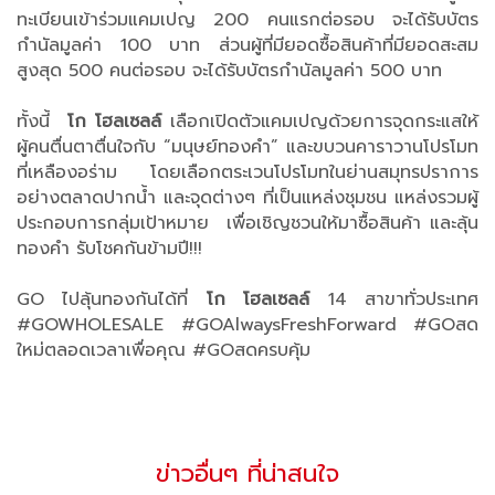
ทะเบียนเข้าร่วมแคมเปญ 200 คนแรกต่อรอบ จะได้รับบัตร
กำนัลมูลค่า 100 บาท ส่วนผู้ที่มียอดซื้อสินค้าที่มียอดสะสม
สูงสุด 500 คนต่อรอบ จะได้รับบัตรกำนัลมูลค่า 500 บาท
ทั้งนี้
โก โฮลเซลล์
เลือกเปิดตัวแคมเปญด้วยการจุดกระแสให้
ผู้คนตื่นตาตื่นใจกับ “มนุษย์ทองคำ” และขบวนคาราวานโปรโมท
ที่เหลืองอร่าม โดยเลือกตระเวนโปรโมทในย่านสมุทรปราการ
อย่างตลาดปากน้ำ และจุดต่างๆ ที่เป็นแหล่งชุมชน แหล่งรวมผู้
ประกอบการกลุ่มเป้าหมาย เพื่อเชิญชวนให้มาซื้อสินค้า และลุ้น
ทองคำ รับโชคกันข้ามปี!!!
GO ไปลุ้นทองกันได้ที่
โก โฮลเซลล์
14 สาขาทั่วประเทศ
#GOWHOLESALE #GOAlwaysFreshForward #GOสด
ใหม่ตลอดเวลาเพื่อคุณ #GOสดครบคุ้ม
ข่าวอื่นๆ ที่น่าสนใจ