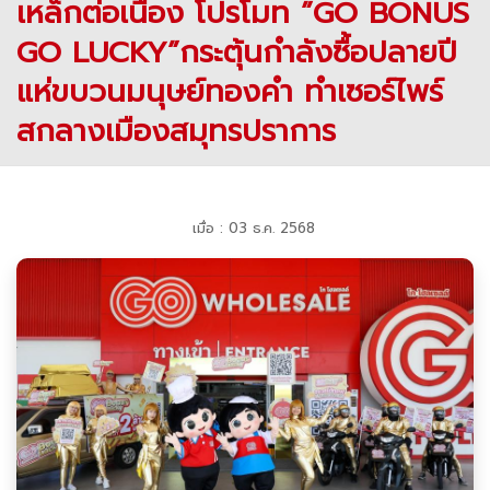
เหล็กต่อเนื่อง โปรโมท ”GO BONUS
GO LUCKY”กระตุ้นกำลังซื้อปลายปี
แห่ขบวนมนุษย์ทองคำ ทำเซอร์ไพร์
สกลางเมืองสมุทรปราการ
เมื่อ : 03 ธ.ค. 2568