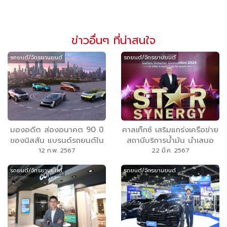
ข่าวอื่นๆ ที่น่าสนใจ
รถยนต์/จักรยานยนต์
รถยนต์/จักรยานยนต์
มองอดีต ส่องอนาคต 90 ปี
คาลเท็กซ์ เสริมแกร่งเครือข่าย
ของนิสสัน แบรนด์รถยนต์ใน
สถานีบริการน้ำมัน นำเสนอ
ใจคนรักรถทั่วโลก
ผลิตภัณฑ์น้ำมันคุณภาพสูง
12 ก.พ. 2567
22 มี.ค. 2567
ผนึกกำลังขยายธุรกิจต่อเนื่อง
รถยนต์/จักรยานยนต์
รถยนต์/จักรยานยนต์
ภายใต้ครอบครัว SPRC