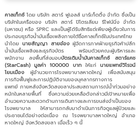
คาลเท็กซ์
โดย บริษัท สตาร์ ฟูเอลส์ มาร์เก็ตติ้ง จำกัด ซึ่งเป็น
บริษัทในเครือของ บริษัท สตาร์ ปิโตรเลียม รีไฟน์นิ่ง จำกัด
(มหาชน) หรือ SPRC และเป็นผู้ได้รับสิทธิแต่เพียงผู้เดียวในการ
ประกอบธุรกิจน้ำมันเชื้อเพลิงภายใต้ชื่อคาลเท็กซ์ในประเทศไทย
นำโดย
นายสัญญา สายอ๋อง
ผู้จัดการภาคฝ่ายธุรกิจค้าปลีก
น้ำมันเชื้อเพลิงและธุรกิจบัตร พร้อมด้วยคณะผู้บริหารและ
พนักงาน ลงพื้นที่ส่งมอบ
บัตรเติมน้ำมันคาลเท็กซ์ สตาร์แคช
(StarCash) มูลค่า 100000 บาท
ให้แก่
นายแพทย์วิโรจน์
โยมเมือง
ผู้อำนวยการโรงพยาบาลหาดใหญ่ เพื่อสนับสนุน
ภารกิจฟื้นฟูและการปฏิบัติงานของบุคลากรทางการ
แพทย์ ภายหลังจังหวัดสงขลาประสบสถานการณ์น้ำท่วมอย่าง
หนักในหลายพื้นที่ ซึ่งความช่วยเหลือดังกล่าวมีเป้าหมายเพื่อ
อำนวยความสะดวกด้านการเดินทางและการขนส่งจำเป็นของ
โรงพยาบาล ให้สามารถกลับมาดำเนินภารกิจดูแลผู้ป่วยและ
ประชาชนได้อย่างต่อเนื่อง ณ โรงพยาบาลหาดใหญ่ อำเภอ
หาดใหญ่ จังหวัดสงขลา เมื่อเร็ว ๆ นี้