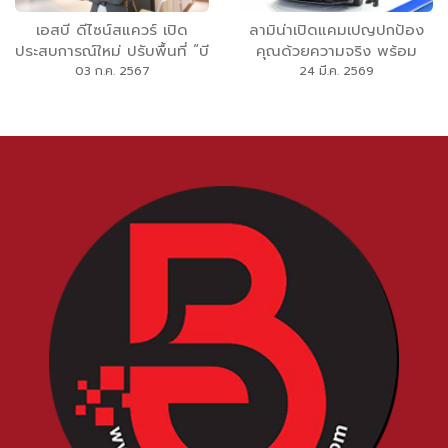
เอสบี ดีไซน์สแควร์ เปิด
ลามิน่าเปิดแคมเปญปกป้อง
ประสบการณ์ใหม่ ปรับพื้นที่ “บี
คุณด้วยความจริง พร้อม
ทีเอส ชิดลม” ให้กลายเป็น
ขยายรับประกันนาน 10 ปี
03 ก.ค. 2567
24 มี.ค. 2569
“Condo Solutions ป๊อปอัพ
สโตร์” แห่งที่ 2 ของปี 67
หลังกระแสตอบรับสาขาแรกที่
“บีทีเอส ศาลาแดง” แรงเกิน
คาด