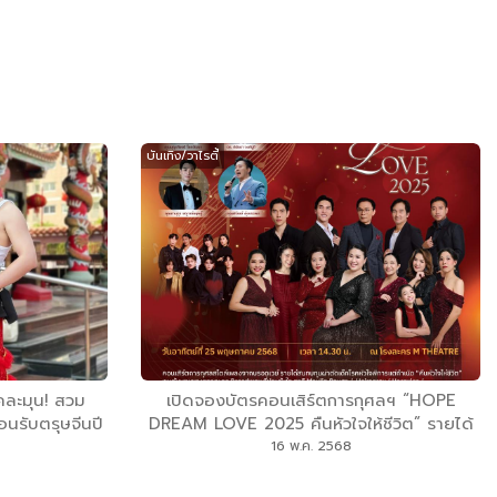
บันเทิง/วาไรตี้
คละมุน! สวม
เปิดจองบัตรคอนเสิร์ตการกุศลฯ “HOPE
อนรับตรุษจีนปี
DREAM LOVE 2025 คืนหัวใจให้ชีวิต” รายได้
บบคูณสอง
สมทบทุนผ่าตัดช่วยเหลือเด็กโรคหัวใจพิการแต่
16 พ.ค. 2568
กำเนิด ฯ