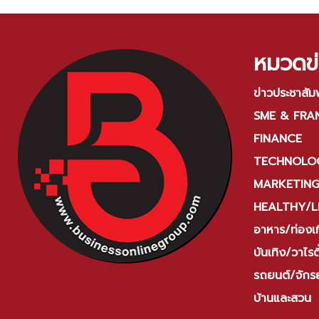
Ente
หมวดข่
ข่าวประชาสัมพ
SME & FRA
FINANCE
TECHNOLOG
MARKETIN
HEALTHY/L
อาหาร/ท่องเท
บันเทิง/วาไรตี
รถยนต์/จักร
บ้านและสวน