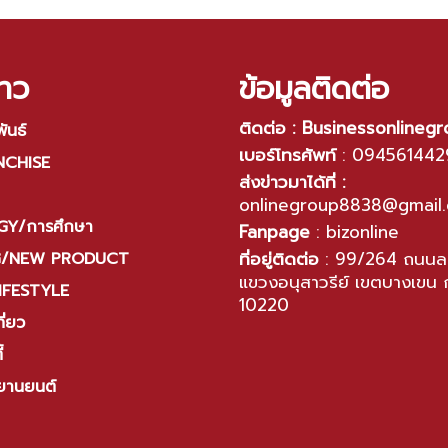
rtainment หรือ ACE)
าว
ข้อมูลติดต่อ
ติดต่อ : Businessonlineg
ันธ์
เบอร์โทรศัพท์
:
094561442
NCHISE
ส่งข่าวมาได้ที่ :
onlinegroup8838@gmail
Y/การศึกษา
Fanpage
:
bizonline
ที่อยู่ติดต่อ
:
99/264 ถนนลา
G/NEW PRODUCT
แขวงอนุสาวรีย์ เขตบางเขน 
IFESTYLE
10220
ี่ยว
้
ยานยนต์