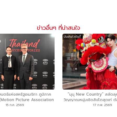
ข่าวอื่นๆ ที่น่าสนใจ
บันเทิง/วาไรตี้
ร์แห่งสหรัฐอเมริกา ภูมิภาค
”นุนุ New Country” สลัดลุ
ก (Motion Picture Association
วิญญาณหนุ่มเชิดสิงโตสุดเท่ ต้
ic หรือ MPA) ร่วมกับ พันธมิตร
ม้า เสริมพลังความเฮงแ
15 ก.ค. 2569
17 ก.พ. 2569
ิดสร้างสรรค์และความบันเทิง
nce for Creativity and