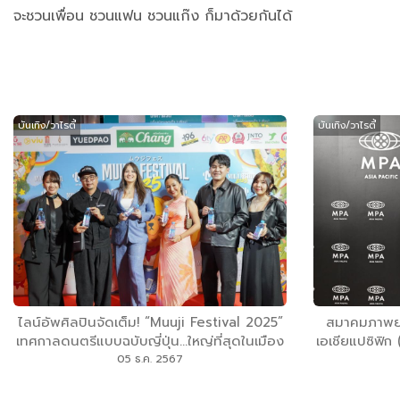
จะชวนเพื่อน ชวนแฟน ชวนแก๊ง ก็มาด้วยกันได้
บันเทิง/วาไรตี้
บันเทิง/วาไรตี้
ไลน์อัพศิลปินจัดเต็ม! “Muuji Festival 2025”
สมาคมภาพยนต
เทศกาลดนตรีแบบฉบับญี่ปุ่น...ใหญ่ที่สุดในเมือง
เอเชียแปซิฟิ
ไทย 18 มกราคม 2025 ทองสมบูรณ์คลับ เขา
– Asia Pacif
05 ธ.ค. 2567
ใหญ่
เพื่อความค
(Allia