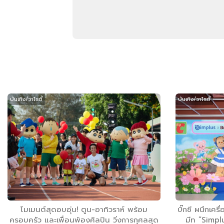
บันเทิง/วาไรตี้
บันเทิง/วาไรตี้
โมเมนต์สุดอบอุ่น! ตูน-อาทิวราห์ พร้อม
บิ๊กซี ผนึกเค
ครอบครัว และเพื่อนพ้องศิลปิน วิ่งการกุศลสุด
มีท ”Simpl