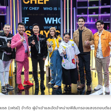
โนเซล (เฟรย์) จำกัด ผู้นำเข้าและจัดจำหน่ายฟิล์มกรองแสงรถยนต์แล