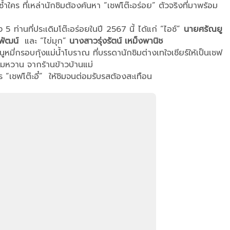
ร ที่เหล่านักชิมต้องค้นหา “เชฟโต๊ะอร่อย” ตัวจริงที่มาพร้อม
 5 ท่านที่ประเดิมโต๊ะอร่อยในปี 2567 นี้ ได้แก่ “ไอซ์”
นายศรัณยู
ัฒน์
และ “ไข่มุก”
นางสาวรุ่งรัตน์ เหม็งพานิช
นูหมี่กรอบกุ้งแม่น้ำโบราณ ที่บรรดานักชิมต่างเทใจเชียร์ให้เป็นเชฟ
็มหวาน จากร้านข้าวบ้านแม่
“เชฟโต๊ะอี๋” ให้ชิมจนต่อมรับรสต้องสะเทือน