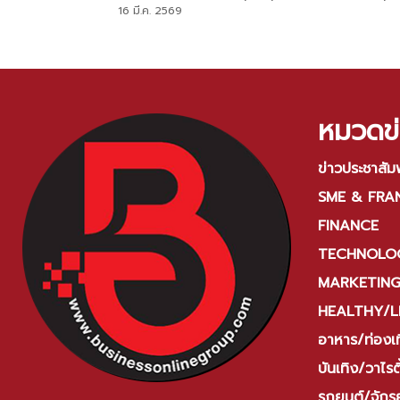
คิวต์ “Crayon Shinchan Amazing Thailand
16 มี.ค. 2569
Fun Run 2026” ระดมทุนเพื่อส่งต่อโอกาส
ทางการศึกษาให้เด็กไทย
หมวดข่
ข่าวประชาสัมพ
SME & FRA
FINANCE
TECHNOLOG
MARKETIN
HEALTHY/L
อาหาร/ท่องเท
บันเทิง/วาไรตี
รถยนต์/จักร