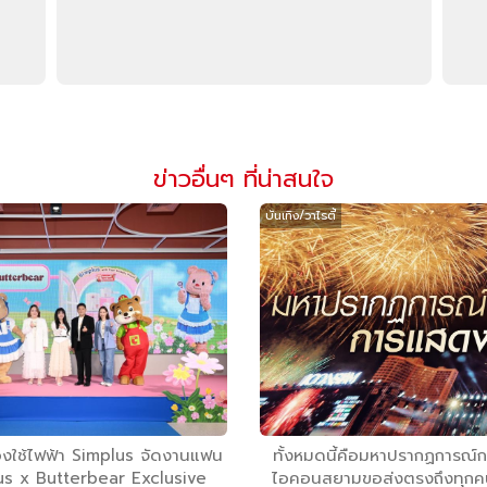
ข่าวอื่นๆ ที่น่าสนใจ
บันเทิง/วาไรตี้
รื่องใช้ไฟฟ้า Simplus จัดงานแฟน
ทั้งหมดนี้คือมหาปรากฏการณ์ก
us x Butterbear Exclusive
ไอคอนสยามขอส่งตรงถึงทุกคน