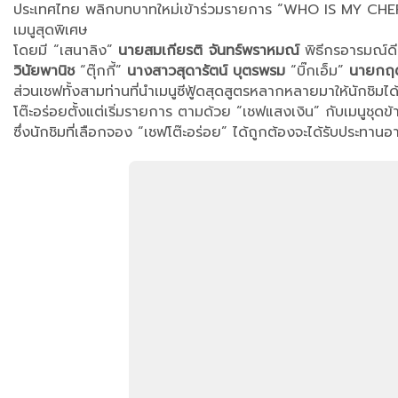
ประเทศไทย พลิกบทบาทใหม่เข้าร่วมรายการ “WHO IS MY CHEF โต๊ะ
เมนูสุดพิเศษ
โดยมี “เสนาลิง”
นายสมเกียรติ จันทร์พราหมณ์
พิธีกรอารมณ์ดีเป
วินัยพานิช
“ตุ๊กกี้”
นางสาวสุดารัตน์ บุตรพรม
“บิ๊กเอ็ม”
นายกฤต
ส่วนเชฟทั้งสามท่านที่นำเมนูซีฟู้ดสุดสูตรหลากหลายมาให้นักชิมได
โต๊ะอร่อยตั้งแต่เริ่มรายการ ตามด้วย “เชฟแสงเงิน” กับเมนูชุด
ซึ่งนักชิมที่เลือกจอง “เชฟโต๊ะอร่อย” ได้ถูกต้องจะได้รับประท