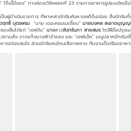
นี้มีจอง” ทางช่องเวิร์คพอยท์ 23 รายการอาหารรูปแบบใหม่ไม่ซ้ำใค
็นผู้ดำเนินรายการ ที่พาเหล่านักชิมค้นหาเชฟโต๊ะอร่อย ซึ่งนักชิมทั้ง
ฤทธิ์ บุตรพรม
“นาย เดอะคอมเมเดี้ยน”
นายมงคล สะอาดบุญญพ
้ลองลิ้มได้แก่ “เชฟจัน”
นาง
สาว
จันทร์นภา สายสมร
โชว์ฝีมือปรุงเม
ข้าวตามสั่ง จากแก๊งนางฟ้าจำแลง และ ”เชฟแจ็ค” เมนูปลาหมึกต้มเค
านอาหารอร่อยสมใจ ส่วนนักชิมคนไหนเลือกพลาด ทีมงานก็เตรียมอาหาร 