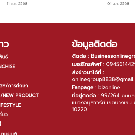
Edition”
ขวัญชิ้นใหญ่ในการก้าวเข้าสู่ปี 
11 ก.ค. 2568
01 ม.ค. 2568
ทางการ
าว
ข้อมูลติดต่อ
ติดต่อ : Businessonlineg
ันธ์
เบอร์โทรศัพท์
:
094561442
NCHISE
ส่งข่าวมาได้ที่ :
onlinegroup8838@gmail
Y/การศึกษา
Fanpage
:
bizonline
ที่อยู่ติดต่อ
:
99/264 ถนนลา
G/NEW PRODUCT
แขวงอนุสาวรีย์ เขตบางเขน 
IFESTYLE
10220
ี่ยว
้
ยานยนต์