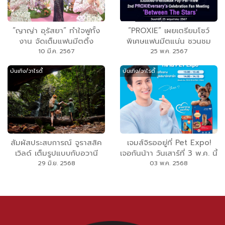
“ญาญ่า อุรัสยา” ทำใจฟูทั้ง
“PROXIE” เผยเตรียมโชว์
งาน จัดเต็มแฟนมีตติ้ง
พิเศษแฟนมีตแน่น ชวนชม
“YAYA FAIRYTALE PARTY”
ถ่ายทอดสดแบบ PPV ทาง
10 มี.ค. 2567
25 พ.ค. 2567
‘BUGABOO.TV’
บันเทิง/วาไรตี้
บันเทิง/วาไรตี้
สัมผัสประสบการณ์ จูราสสิค
เจมส์จิรออยู่ที่ Pet Expo!
เวิลด์ เต็มรูปแบบกับอวานี
เจอกันน้าา วันเสาร์ที่ 3 พ.ค. นี้
ด้วยแพ็กเกจสุดพิเศษตามรอย
ห้ามพลาด! ที่ศูนย์การประชุม
29 มิ.ย. 2568
03 พ.ค. 2568
ภาพยนตร์ Jurassic World:
แห่งชาติสิริกิติ์ Hall 6
Rebirth