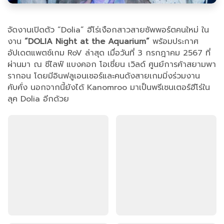
จัดงานเปิดตัว “Dolia” ฮีโร่เงือกสาวสายซัพพอร์ตคนใหม่ ใน
งาน
“DOLIA Night at the Aquarium”
พร้อมประกาศ
อัปเดตแพตช์เกม RoV ล่าสุด เมื่อวันที่ 3 กรกฎาคม 2567 ที่
ผ่านมา ณ ซีไลฟ์ แบงคอก โอเชี่ยน เวิลด์ ศูนย์การค้าสยามพา
รากอน โดยมีอินฟลูเอนเซอร์และคนดังสายเกมมิ่งร่วมงาน
คับคั่ง นอกจากนี้ยังได้ Kanomroo มาเป็นพรีเซนเตอร์ฮีโร่ใน
ลุค Dolia อีกด้วย