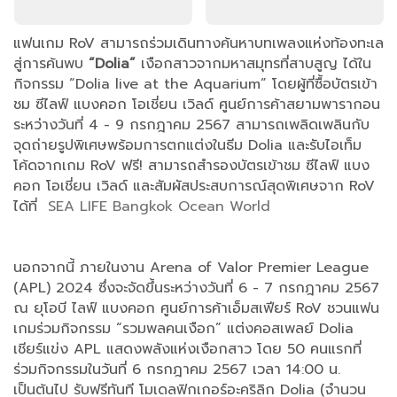
แฟนเกม RoV สามารถร่วมเดินทางค้นหาบทเพลงแห่งท้องทะเล
สู่การค้นพบ
“Dolia”
เงือกสาวจากมหาสมุทรที่สาบสูญ ได้ใน
กิจกรรม “Dolia live at the Aquarium” โดยผู้ที่ซื้อบัตรเข้า
ชม ซีไลฟ์ แบงคอก โอเชี่ยน เวิลด์ ศูนย์การค้าสยามพารากอน
ระหว่างวันที่ 4 - 9 กรกฎาคม 2567 สามารถเพลิดเพลินกับ
จุดถ่ายรูปพิเศษพร้อมการตกแต่งในธีม Dolia และรับไอเท็ม
โค้ดจากเกม RoV ฟรี! สามารถสำรองบัตรเข้าชม ซีไลฟ์ แบง
คอก โอเชี่ยน เวิลด์ และสัมผัสประสบการณ์สุดพิเศษจาก RoV
ได้ที่
SEA LIFE Bangkok Ocean World
นอกจากนี้ ภายในงาน Arena of Valor Premier League
(APL) 2024 ซึ่งจะจัดขึ้นระหว่างวันที่ 6 - 7 กรกฎาคม 2567
ณ ยุโอบี ไลฟ์ แบงคอก ศูนย์การค้าเอ็มสเฟียร์ RoV ชวนแฟน
เกมร่วมกิจกรรม “รวมพลคนเงือก”
แต่งคอสเพลย์ Dolia
เชียร์แข่ง APL แสดงพลังแห่งเงือกสาว โดย 50 คนแรกที่
ร่วมกิจกรรมในวันที่ 6 กรกฎาคม 2567 เวลา 14:00 น.
เป็นต้นไป รับฟรีทันที โมเดลฟิกเกอร์อะคริลิก Dolia (จำนวน