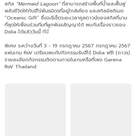
สกิล
“Mermaid Lagoon”
ที่สามารถสร้างพื้นที่น้ำและฟื้นฟู
พลังชีวิตให้กับฮีโร่พันธมิตรที่อยู่ใกล้เคียง และสกิลอัลติเมต
“Oceanic Gift” ซึ่งจะรีเซ็ตระยะเวลาคูลดาวน์ของสกิลที่นาน
ที่สุดให้เพื่อนร่วมทีมที่ผูกพันธสัญญาได้ พบกับเรื่องราวของ
Dolia ได้แล้ววันนี้
ที่นี่
พิเศษ ระหว่างวันที่ 3 - 19 กรกฎาคม 2567 กรกฎาคม 2567
แฟนเกม RoV เตรียมพบกับกิจกรรมรับฮีโร่ Dolia ฟรี! (ถาวร)
รายละเอียดกิจกรรมติดตามภายในเกมหรือที่เพจ Garena
RoV Thailand