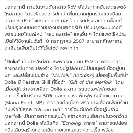
นอกจากนี้ ภายในงานดังกล่าว RoV ยังประกาศอัปเดตแพตช์
ใหม่ล่าสุด โดยเพิ่มจุดวาร์ปใหม่ เพิ่มความคุ้มครองของป้อม
ปราการ ปรับตำแหน่งมอนสเตอร์ป่า ปรับปรุงไอเทมเคลื่อนที่
ปรับปรุงระบบติดตามของมอนสเตอร์ป่า ปรับปรุงระบบแรงก์
พร้อมเผยโหมดใหม่ “Mic Battle” และอื่น ๆ โดยแพตช์ใหม่จะ
เปิดให้ใช้งานในวันที่ 10 กรกฎาคม 2567 สามารถศึกษาราย
ละเอียดเพิ่มเติมได้ที่เว็บไซต์ rov.in.th
“Dolia”
เป็นฮีโร่ใหม่สายซัพพอร์ตในเกม RoV มาพร้อมความ
สามารถในการแปลงร่าง โดยมีรูปลักษณ์เป็นมนุษย์เมื่ออยู่บน
บก และเปลี่ยนเป็นร่าง
“Merfolk” (ชาวเงือก)
เมื่ออยู่ในพื้นที่น้ำ
Dolia มี Passive Skill ที่ชื่อว่า
“Gift of the Merfolk”
โดย
เมื่ออยู่ในร่างชาวเงือก Dolia จะสามารถลดเอฟเฟกต์ลด
ความเร็วที่ได้รับลง 50% และสามารถฟื้นฟูพลังชีวิตและมานา
(Mana Point: MP) ได้อย่างต่อเนื่อง พร้อมทั้งเลือกเพื่อนร่วม
ทีมเพื่อใช้สกิล
“Ocean Gift”
การโจมตีปกติเมื่ออยู่ในร่าง
Merfolk เป็นการสาดกระสุนน้ำ สร้างความเสียหายในวงกว้าง
นอกจากนี้ Dolia ยังมีสกิล
“Echoing Wave”
สามารถปล่อย
คลื่นเสียงสร้างความเสียหายเวทและลดความเร็ว พร้อม