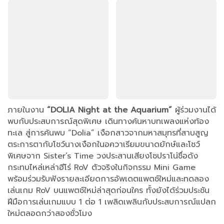
ภายในงาน
“DOLIA Night at the Aquarium”
ผู้ร่วมงานได้
พบกับประสบการณ์สุดพิเศษ เดินทางค้นหาบทเพลงแห่งท้อง
ทะเล สู่การค้นพบ “Dolia” เงือกสาวจากมหาสมุทรที่สาบสูญ
ตระการตากับโชว์นางเงือกในอควาเรียมขนาดยักษ์และโชว์
พิเศษจาก Sister’s Time วงประสานเสียงโซปราโน่ชื่อดัง
กระทบไหล่เหล่าฮีโร่ RoV ตัวจริงในกิจกรรม Mini Game
พร้อมร่วมรับฟังรายละเอียดการอัพเดตแพตช์ใหม่และทดลอง
เล่นเกม RoV บนแพตช์ใหม่ล่าสุดก่อนใคร ทั้งยังได้ร่วมประชัน
ฝีมือการเล่นเกมแบบ 1 ต่อ 1 เพลิดเพลินกับประสบการณ์แปลก
ใหม่ตลอดกว่าสองชั่วโมง